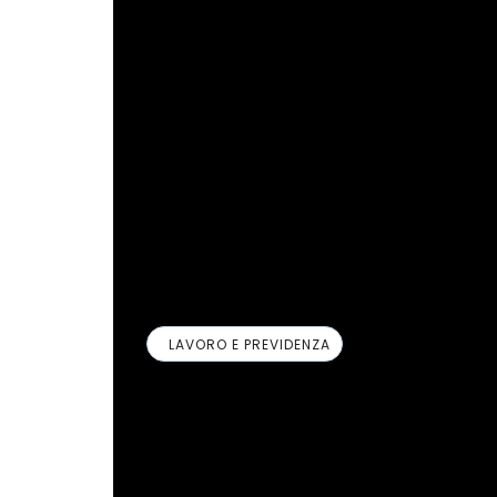
Per approfondimenti ed informazioni siamo
i canali social.
all-in.seac.it
SEAC Spa © 2020 estratto da Scheda Ope
LAVORO E PREVIDENZA