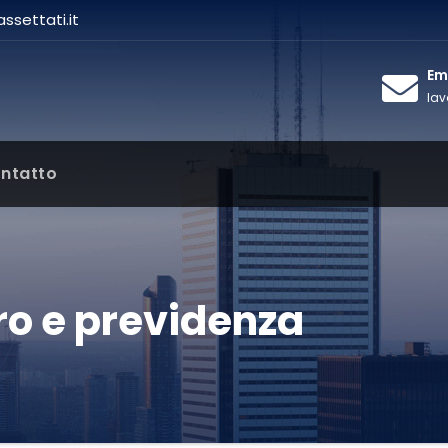
settati.it
Ema
lav
ntatto
ro e previdenza