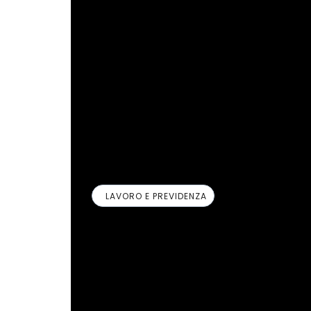
Pertanto, a partire dalla suddetta data, il
alla Legge n. 81/2017 sia per le nuove att
modalità agile oltre la data di fine del 
Fino al 15 ottobre 2020, invece, sarà anco
Per approfondimenti all-in.seac.it Inform
LAVORO E PREVIDENZA