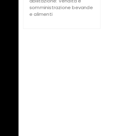
abilitazione: Vendita e
ui
somministrazione bevande
e alimenti