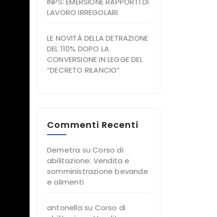
INPS: EMERSIONE RAPPORTI DI
LAVORO IRREGOLARI
LE NOVITÀ DELLA DETRAZIONE
DEL 110% DOPO LA
CONVERSIONE IN LEGGE DEL
“DECRETO RILANCIO”
Commenti Recenti
Demetra
su
Corso di
0,
abilitazione: Vendita e
somministrazione bevande
e alimenti
a
antonella
su
Corso di