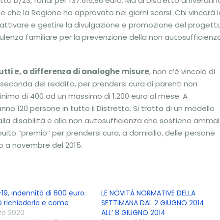
tto D/23, fondi per 137.616,96 euro. Ma al Distretto arriverann
e che la Regione ha approvato nei giorni scorsi. Chi vincerà l
ttivare e gestire la divulgazione e promozione del progett
nsulenza familiare per la prevenzione della non autosufficienz
ti e, a differenza di analoghe misure
, non c’è vincolo di
seconda del reddito, per prendersi cura di parenti non
inimo di 400 ad un massimo di 1.200 euro al mese. A
no 120 persone in tutto il Distretto. Si tratta di un modello
lla disabilità e alla non autosufficienza che sostiene ammal
ribuito “premio” per prendersi cura, a domicilio, delle persone
no a novembre del 2015.
9, indennità di 600 euro.
LE NOVITÀ NORMATIVE DELLA
ò richiederla e come
SETTIMANA DAL 2 GIUGNO 2014
zo 2020
ALL’ 8 GIUGNO 2014