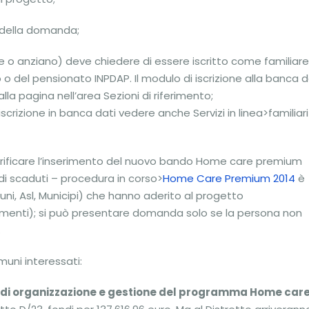
o della domanda;
le o anziano) deve chiedere di essere iscritto come familiare
o del pensionato INPDAP. Il modulo di iscrizione alla banca d
lla pagina nell’area Sezioni di riferimento;
 iscrizione in banca dati vedere anche Servizi in linea>familiari
verificare l’inserimento del nuovo bando Home care premium
di scaduti – procedura in corso>
Home Care Premium 2014
è
uni, Asl, Municipi) che hanno aderito al progetto
menti); si può presentare domanda solo se la persona non
.
uni interessati:
zio di organizzazione e gestione del programma Home car