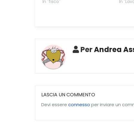
In "fisco"
In "Lav
Per
Andrea Ass
LASCIA UN COMMENTO
Devi essere
connesso
per inviare un com