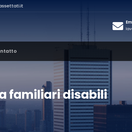
settati.it
Ema
lav
ntatto
 familiari disabili