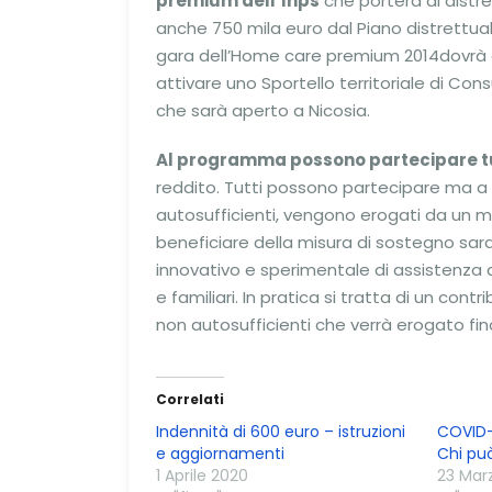
premium dell’Inps
che porterà al distre
anche 750 mila euro dal Piano distrettual
gara dell’Home care premium 2014dovrà a
attivare uno Sportello territoriale di Co
che sarà aperto a Nicosia.
Al programma possono partecipare tut
reddito. Tutti possono partecipare ma a 
autosufficienti, vengono erogati da un m
beneficiare della misura di sostegno saran
innovativo e sperimentale di assistenza a
e familiari. In pratica si tratta di un cont
non autosufficienti che verrà erogato fi
Correlati
Indennità di 600 euro – istruzioni
COVID-1
e aggiornamenti
Chi pu
1 Aprile 2020
23 Mar