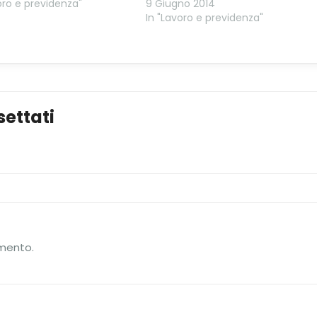
oro e previdenza"
9 Giugno 2014
In "Lavoro e previdenza"
ettati
mento.