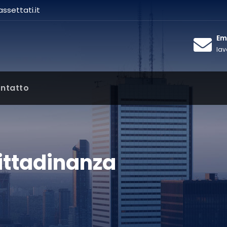
settati.it
Ema
lav
ntatto
Cittadinanza