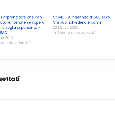
 l’imprenditore che non
COVID-19, indennità di 600 euro.
ato le ritenute se supera
Chi può richiederla e come
la soglia di punibilità –
23 Marzo 2020
 SEAC
In "Lavoro e previdenza"
no 2019
oro e previdenza"
ettati