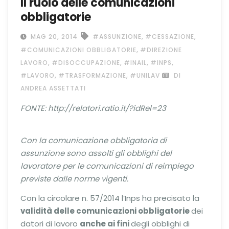
Il ruolo delle comunicazioni
obbligatorie
,
,
MAG 20, 2014
#ASSUNZIONE
#CESSAZIONE
,
#COMUNICAZIONI OBBLIGATORIE
#DIREZIONE
,
,
,
,
LAVORO
#DISOCCUPAZIONE
#INAIL
#INPS
,
,
#LAVORO
#TRASFORMAZIONE
#UNILAV
DI
ANDREA ASSETTATI
FONTE: http://relatori.ratio.it/?idRel=23
Con la comunicazione obbligatoria di
assunzione sono assolti gli obblighi del
lavoratore per le comunicazioni di reimpiego
previste dalle norme vigenti.
Con la circolare n. 57/2014 l’Inps ha precisato la
validità delle comunicazioni obbligatorie
dei
datori di lavoro
anche ai fini
degli obblighi di