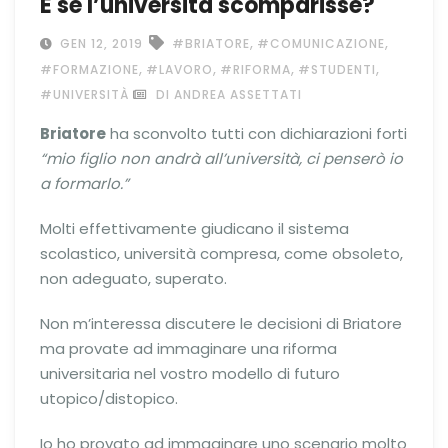
E se l’università scomparisse?
,
,
GEN 12, 2019
#BRIATORE
#COMUNICAZIONE
,
,
,
,
#FORMAZIONE
#LAVORO
#RIFORMA
#STUDENTI
#UNIVERSITÀ
DI ANDREA ASSETTATI
Briatore
ha sconvolto tutti con dichiarazioni forti
“mio figlio non andrà all’università, ci penserò io
a formarlo.”
Molti effettivamente giudicano il sistema
scolastico, università compresa, come obsoleto,
non adeguato, superato.
Non m’interessa discutere le decisioni di Briatore
ma provate ad immaginare una riforma
universitaria nel vostro modello di futuro
utopico/distopico.
Io ho provato ad immaginare uno scenario molto