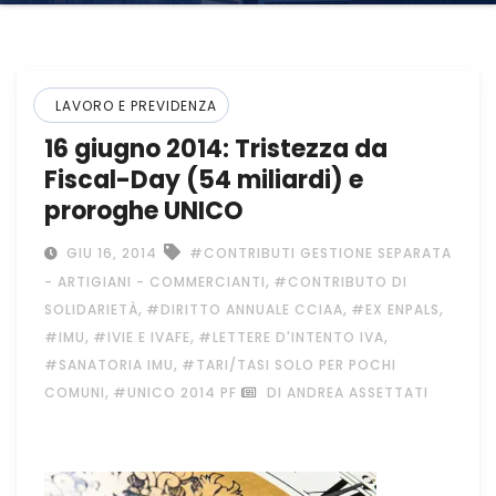
LAVORO E PREVIDENZA
16 giugno 2014: Tristezza da
Fiscal-Day (54 miliardi) e
proroghe UNICO
GIU 16, 2014
#CONTRIBUTI GESTIONE SEPARATA
,
- ARTIGIANI - COMMERCIANTI
#CONTRIBUTO DI
,
,
,
SOLIDARIETÀ
#DIRITTO ANNUALE CCIAA
#EX ENPALS
,
,
,
#IMU
#IVIE E IVAFE
#LETTERE D'INTENTO IVA
,
#SANATORIA IMU
#TARI/TASI SOLO PER POCHI
,
COMUNI
#UNICO 2014 PF
DI ANDREA ASSETTATI