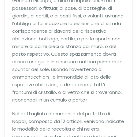
Gennaro Piscopo, ordinò ai napoletani: «Tutt’i
possessori, o fittuarj di case, di botteghe, di
giardini, di cortili, e di posti fissi, o volanti, avranno
l’obbligo di far ispazzare la estensione di strada
corrispondente al davanti della rispettiva
abitazione, bottega, cortile, e per lo sporto non
minore di palmi dieci di stanza dal muro, o dal
posto rispettivo. Questo spazzamento dovrà
essere eseguito in ciascuna mattina prima dello
spuntar del sole, usando l’avvertenza di
ammonticchiarsi le immondizie al lato delle
rispettive abitazioni, e di separarne tutt’i
frantumi di cristallo, o di vetro che si troveranno,
riponendoli in un cumulo a parte».
Nel dettagliato documento del prefetto di
Napoli, composto da 12 articoli, venivano indicate
le modalità della raccolta e chi ne era
responsabile; si vietava di gettare dai balconi