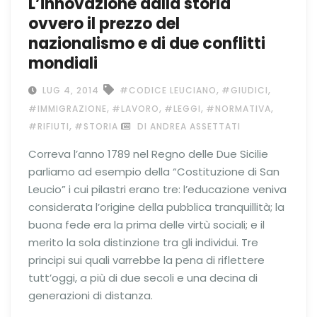
L’innovazione dalla storia
ovvero il prezzo del
nazionalismo e di due conflitti
mondiali
,
,
LUG 4, 2014
#CODICE LEUCIANO
#GIUDICI
,
,
,
,
#IMMIGRAZIONE
#LAVORO
#LEGGI
#NORMATIVA
,
#RIFIUTI
#STORIA
DI ANDREA ASSETTATI
Correva l’anno 1789 nel Regno delle Due Sicilie
parliamo ad esempio della “Costituzione di San
Leucio” i cui pilastri erano tre: l’educazione veniva
considerata l’origine della pubblica tranquillità; la
buona fede era la prima delle virtù sociali; e il
merito la sola distinzione tra gli individui. Tre
principi sui quali varrebbe la pena di riflettere
tutt’oggi, a più di due secoli e una decina di
generazioni di distanza.