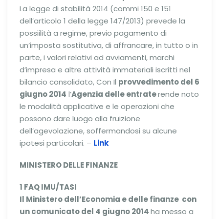
La legge di stabilità 2014 (commi 150 e 151
dell’articolo 1 della legge 147/2013) prevede la
possiilità a regime, previo pagamento di
un’imposta sostitutiva, di affrancare, in tutto o in
parte, i valori relativi ad avviamenti, marchi
d’impresa e altre attività immateriali iscritti nel
bilancio consolidato, Con Il
provvedimento del 6
giugno 2014
l’
Agenzia delle entrate
rende noto
le modalità applicative e le operazioni che
possono dare luogo alla fruizione
dell’agevolazione, soffermandosi su alcune
ipotesi particolari. –
Link
MINISTERO DELLE FINANZE
1
FAQ IMU/TASI
Il Ministero dell’Economia e delle
finanze
con
un comunicato del 4 giugno 2014
ha messo a