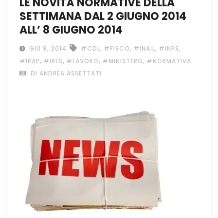
LE NOVITÀ NORMATIVE DELLA
SETTIMANA DAL 2 GIUGNO 2014
ALL’ 8 GIUGNO 2014
,
,
,
,
GIU 9, 2014
#CDL
#FISCO
#INAIL
#INPS
,
,
,
,
#IRAP
#IRES
#LAVORO
#MINISTERO
#NORMATIVA
DI ANDREA ASSETTATI