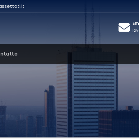
settati.it
Ema
lav
ntatto