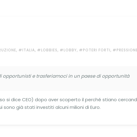
,
,
,
,
,
UZIONE
#ITALIA
#LOBBIES
#LOBBY
#POTERI FORTI
#PRESSION
pportunisti e trasferiamoci in un paese di opportunità
o si dice CEO) dopo aver scoperto il perché stiano cercan
sono già stati investiti alcuni milioni di Euro.