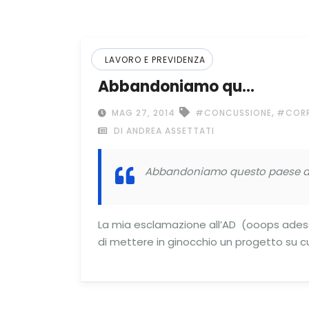
LAVORO E PREVIDENZA
Abbandoniamo qu…
,
MAG 27, 2014
#CONCUSSIONE
#CORR
DI ANDREA ASSETTATI
Abbandoniamo questo paese di o
La mia esclamazione all’AD (ooops adess
di mettere in ginocchio un progetto su cui 