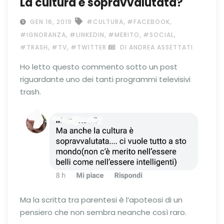
La cultura è sopravvalutata?
,
,
GEN 16, 2019
#CULTURA
#FACEBOOK
,
,
,
,
#IGNORANZA
#LINKEDIN
#MERITO
#SOCIAL
,
,
#TRASH
#TV
#TWITTER
DI ANDREA ASSETTATI
Ho letto questo commento sotto un post
riguardante uno dei tanti programmi televisivi
trash.
Ma la scritta tra parentesi è l’apoteosi di un
pensiero che non sembra neanche così raro.