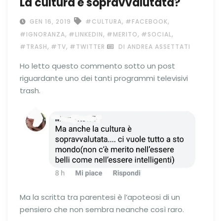
La cultura è sopravvalutata?
,
,
GEN 16, 2019
#CULTURA
#FACEBOOK
,
,
,
,
#IGNORANZA
#LINKEDIN
#MERITO
#SOCIAL
,
,
#TRASH
#TV
#TWITTER
DI ANDREA ASSETTATI
Ho letto questo commento sotto un post
riguardante uno dei tanti programmi televisivi
trash.
Ma la scritta tra parentesi è l’apoteosi di un
pensiero che non sembra neanche così raro.